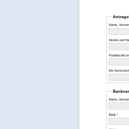
Antragst
Name, Vorna
Straße und 
Postleitzahl u
Kfz-Kennzeic
Bankve
Name, Vorname
Bank
*