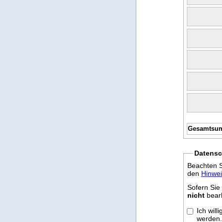
Gesamtsu
Datensc
Beachten S
den
Hinwe
Sofern Sie
nicht
bearb
Ich wil
werden. 