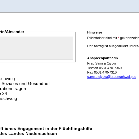
rin/Absender
Hinweise
Pflichtfelder sind mit
*
gekennzeich
Der Antrag ist ausgedruckt unter
Ansprechpartnerin
Frau Samira Ciyow
Telefon 0531 470-7360
Fax 0531 470-7310
samira.ciyow@braunschweig.de
schweig
 Soziales und Gesundheit
rationsfragen
e 24
nschweig
tliches Engagement in der Flüchtlingshilfe
des Landes Niedersachsen