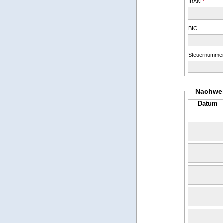
IBAN
*
BIC
Steuernummer
Nachweis
Datum