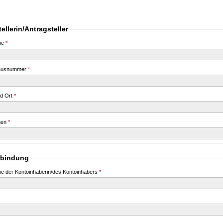
ellerin/Antragsteller
me
*
Hausnummer
*
nd Ort
*
hen
*
rbindung
 der Kontoinhaberin/des Kontoinhabers
*